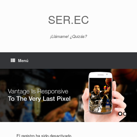
Saltar
al
contenido
SER.EC
¡Llámame! ¿Quizás?
Menú
El registro ha sido desactivado.